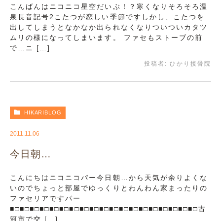
こんばんはニコニコ星空だいぶ！？寒くなりそろそろ温
泉長音記号2こたつが恋しい季節ですしかし、こたつを
出してしまうとなかなか出られなくなりついついカタツ
ムリの様になってしまいます。 ファセもストーブの前
で…ニ […]
投稿者:
ひかり接骨院
HIKARIBLOG
2011.11.06
今日朝…
こんにちはニコニコパー今日朝…から天気が余りよくな
いのでちょっと部屋でゆっくりとわんわん家まったりの
ファセリアですパー
■□■□■□■□■□■□■□■□■□■□■□■□■□■□■□■□■□■□■□古
河市で交 […]